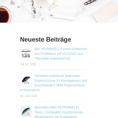
Neueste Beiträge
Wie HFUMBRELLA einen Golfschirm
aus Kohlefaser mit UV-Schutz aus
Titansilber entwickelt hat
Juli 16, 2026
Hersteller individuell bedruckter
Regenschirme für Kunstgalerien und
Einzelhandel | OEM-Regenschirme
in Kleinserien
26. Juni 2026
Mercedes-AMG PETRONAS F1
Team × Kompakter Hochleistungs-
Regenschirm mit Doppeldach