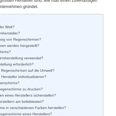
 größten Hersteller sind, wie man einen zuverlässigen
unternehmen gründet.
der Welt?
mhersteller?
llung von Regenschirmen?
men werden hergestellt?
chirms?
irmherstellung verwendet?
tellung erforderlich?
n Regenschirmen auf die Umwelt?
ersteller individualisieren?
egenschirms?
 Regenschirme zu drucken?
n eines Herstellers sicherstellen?
erstellern am beliebtesten?
me in verschiedenen Farben herstellen?
Regenschirme eines Herstellers?