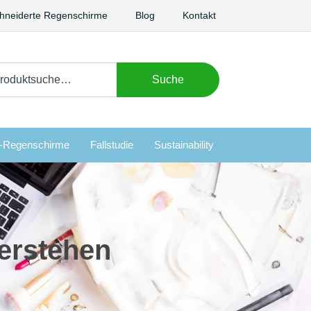
neiderte Regenschirme
Blog
Kontakt
chen
Suche
h:
i-Regenschirme
Fallstudie
Sustainability
erstehen