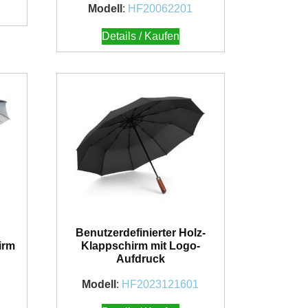
Modell
:
HF20062201
Details / Kaufen
Benutzerdefinierter Holz-
irm
Klappschirm mit Logo-
Aufdruck
Modell
:
HF2023121601