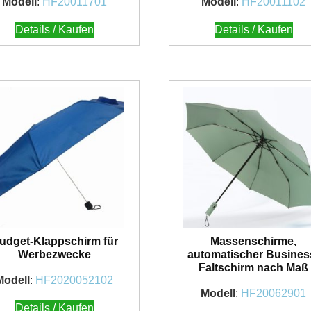
Modell
:
HF20011701
Modell
:
HF20011102
Details / Kaufen
Details / Kaufen
udget-Klappschirm für
Massenschirme,
Werbezwecke
automatischer Busines
Faltschirm nach Maß
Modell
:
HF2020052102
Modell
:
HF20062901
Details / Kaufen