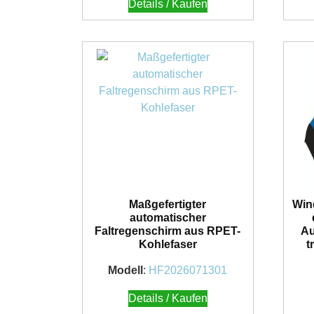
Details / Kaufen
Maßgefertigter
Win
automatischer
Faltregenschirm aus RPET-
Au
Kohlefaser
t
Modell
:
HF2026071301
Details / Kaufen