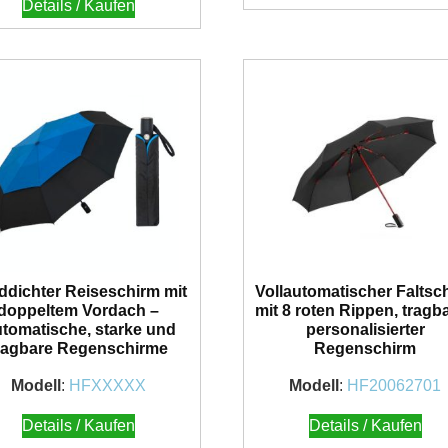
Details / Kaufen
ddichter Reiseschirm mit
Vollautomatischer Faltsc
doppeltem Vordach –
mit 8 roten Rippen, tragba
tomatische, starke und
personalisierter
ragbare Regenschirme
Regenschirm
Modell
:
HFXXXXX
Modell
:
HF20062701
Details / Kaufen
Details / Kaufen