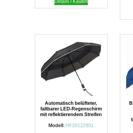
Details / Kaufen
Automatisch belüfteter,
B
faltbarer LED-Regenschirm
mit reflektierendem Streifen
Modell
:
HF20122901