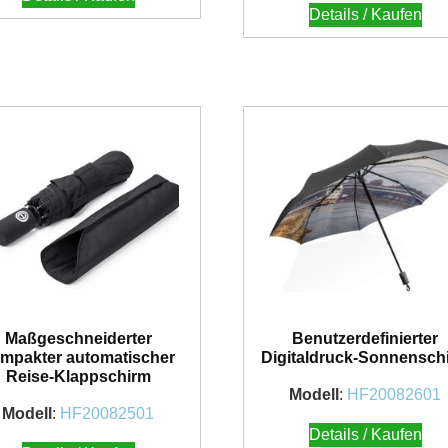
Details / Kaufen
Maßgeschneiderter
Benutzerdefinierter
mpakter automatischer
Digitaldruck-Sonnensch
Reise-Klappschirm
Modell
:
HF20082601
Modell
:
HF20082501
Details / Kaufen