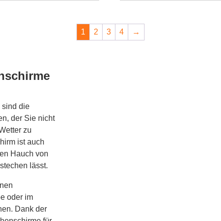
1
2
3
4
→
enschirme
 sind die
n, der Sie nicht
Wetter zu
chirm ist auch
inen Hauch von
stechen lässt.
inen
e oder im
nen. Dank der
chenschirme für