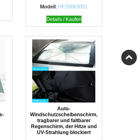
Modell
:
HF20063001
Details / Kaufen
Auto-
s-
Windschutzscheibenschirm,
tragbarer und faltbarer
Regenschirm, der Hitze und
UV-Strahlung blockiert