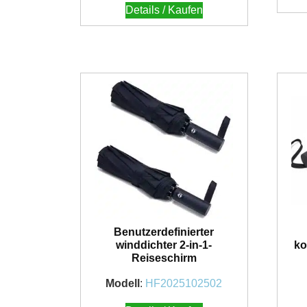
Details / Kaufen
Benutzerdefinierter
winddichter 2-in-1-
ko
Reiseschirm
Modell
:
HF2025102502