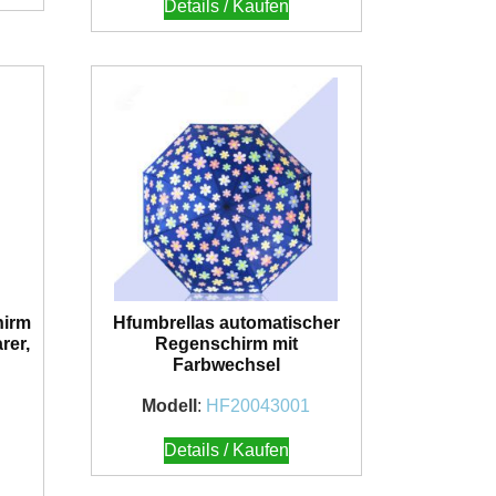
Details / Kaufen
hirm
Hfumbrellas automatischer
rer,
Regenschirm mit
Farbwechsel
Modell
:
HF20043001
Details / Kaufen