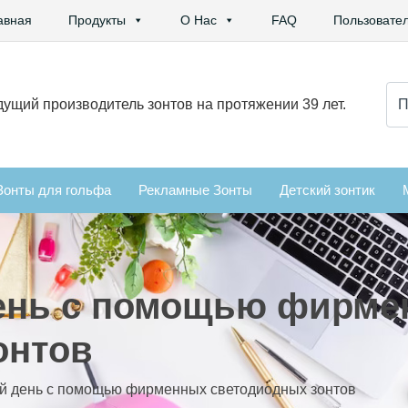
авная
Продукты
О Нас
FAQ
Пользовател
Иск
ущий производитель зонтов на протяжении 39 лет.
Зонты для гольфа
Рекламные Зонты
Детский зонтик
день с помощью фирм
онтов
ой день с помощью фирменных светодиодных зонтов