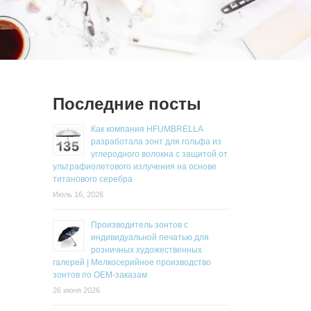
Последние посты
Как компания HFUMBRELLA
разработала зонт для гольфа из
углеродного волокна с защитой от
ультрафиолетового излучения на основе
титанового серебра
Июль 16, 2026
Производитель зонтов с
индивидуальной печатью для
розничных художественных
галерей | Мелкосерийное производство
зонтов по OEM-заказам
26 июня 2026