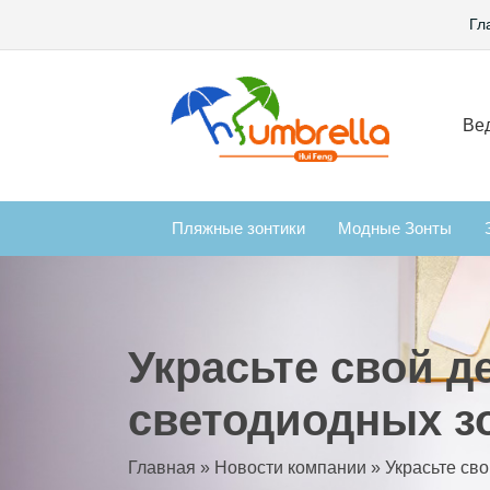
Гл
Вед
Пляжные зонтики
Модные Зонты
Украсьте свой 
светодиодных з
Главная
»
Новости компании
»
Украсьте св