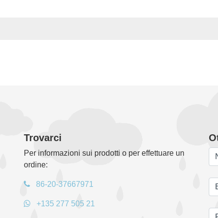
bbrica di ombrelli?
relli e hanno un milione di dipendenti. Solo 200 di essi rapprese
di ombrelli di piccole e medie dimensioni sopravvivono grazie ai
ng si è impegnata a produrre prodotti di alta qualità. Impieghiamo
nologia britannica per la produzione di ombrelli e scegliamo tes
Trovarci
Ot
Per informazioni sui prodotti o per effettuare un
ordine:
86-20-37667971
+135 277 505 21