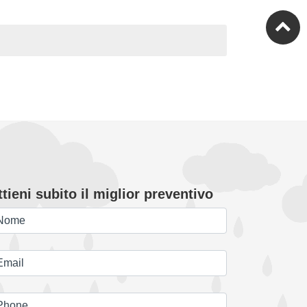
ntano un valore di produzione di oltre 5
 loro prodotti “di bassa qualità, di bassa
 ombrellisti di aziende giapponesi con salari
suti importati da Taiwan.
tieni subito il miglior preventivo