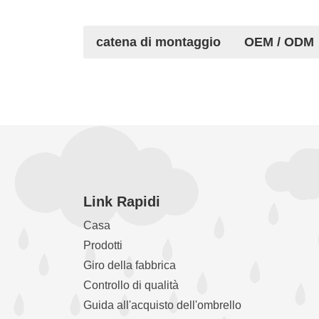
catena di montaggio
OEM / ODM
Come funziona la fa
In Cina ci sono più di 2000 fabbriche di omb
milioni di yuan. Un gran numero di fabbriche 
qualità e a basso costo”.
Fin dall'inizio, la fabbrica di ombrelli Huife
elevati, produciamo ombrelli basati sulla tec
Link Rapidi
Casa
Prodotti
Giro della fabbrica
Controllo di qualità
Guida all'acquisto dell'ombrello