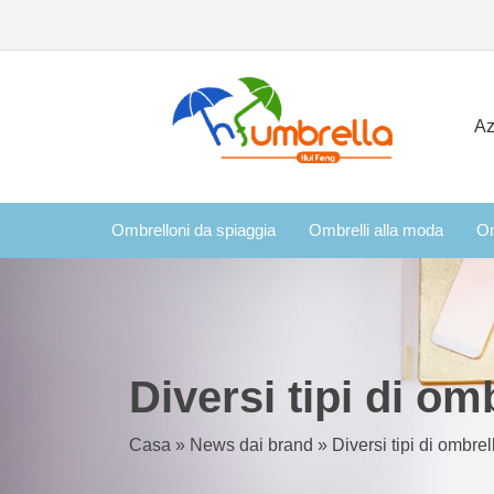
Az
Ombrelloni da spiaggia
Ombrelli alla moda
Om
Diversi tipi di omb
Casa
»
News dai brand
»
Diversi tipi di ombrell