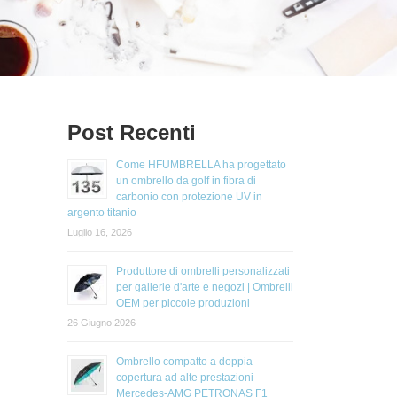
Post Recenti
Come HFUMBRELLA ha progettato
un ombrello da golf in fibra di
carbonio con protezione UV in
argento titanio
Luglio 16, 2026
Produttore di ombrelli personalizzati
per gallerie d'arte e negozi | Ombrelli
OEM per piccole produzioni
26 Giugno 2026
Ombrello compatto a doppia
copertura ad alte prestazioni
Mercedes-AMG PETRONAS F1