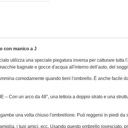
lo con manico a J
 utilizza una speciale piegatura inversa per catturare tutta l'
 macchie bagnate e gocce d'acqua all'interno dell'auto, del soggi
comodamente quando tieni l'ombrello. È anche facile da rip
n arco da 48″, una tettoia a doppio strato e una struttura in
otto gambe una volta chiuso l'ombrellone. Può reggersi in piedi d
iglia, i tuoi amici, ecc. Usando questo ombrello rovesciato, pro