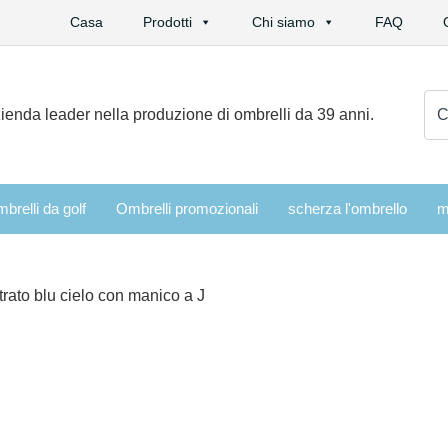
Casa
Prodotti
Chi siamo
FAQ
Cer
ienda leader nella produzione di ombrelli da 39 anni.
brelli da golf
Ombrelli promozionali
scherza l'ombrello
m
rato blu cielo con manico a J