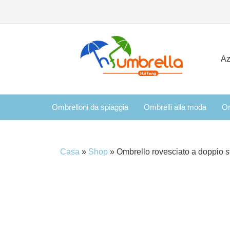
Az
Ombrelloni da spiaggia
Ombrelli alla moda
Om
Casa
»
Shop
»
Ombrello rovesciato a doppio st