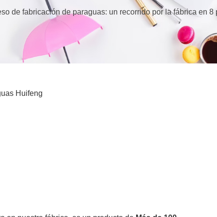
eso de fabricación de paraguas: un recorrido por la fábrica en 
uas Huifeng