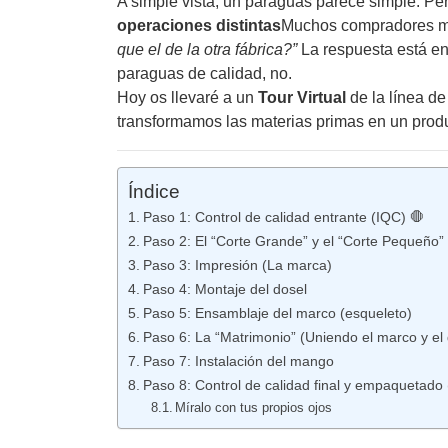
A simple vista, un paraguas parece simple. Per
operaciones distintas
Muchos compradores m
que el de la otra fábrica?”
La respuesta está en
paraguas de calidad, no.
Hoy os llevaré a un
Tour Virtual
de la línea d
transformamos las materias primas en un prod
Índice
Paso 1: Control de calidad entrante (IQC) 🛑
Paso 2: El “Corte Grande” y el “Corte Pequeño”
Paso 3: Impresión (La marca)
Paso 4: Montaje del dosel
Paso 5: Ensamblaje del marco (esqueleto)
Paso 6: La “Matrimonio” (Uniendo el marco y el 
Paso 7: Instalación del mango
Paso 8: Control de calidad final y empaquetado 
Míralo con tus propios ojos