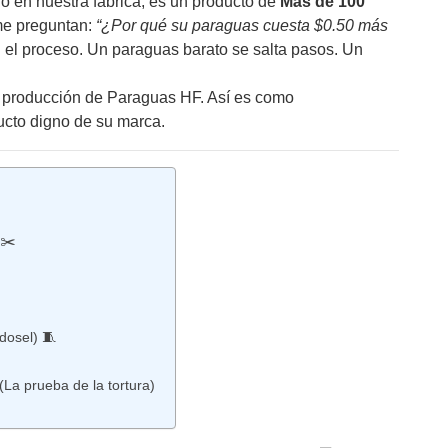
o en nuestra fábrica, es un producto de
Más de 100
e preguntan:
“¿Por qué su paraguas cuesta $0.50 más
 el proceso. Un paraguas barato se salta pasos. Un
e producción de Paraguas HF. Así es como
ucto digno de su marca.
 ✂️
dosel) 🧵
(La prueba de la tortura)