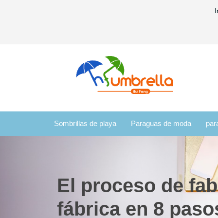
I
Sombrillas de playa
Paraguas de moda
par
El proceso de fab
fábrica en 8 pas