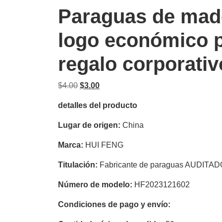
Paraguas de mad
logo económico 
regalo corporativ
El
El
$
4.00
$
3.00
precio
precio
detalles del producto
original
actual
era:
es:
Lugar de origen:
China
$4.00.
$3.00.
Marca:
HUI FENG
Titulación:
Fabricante de paraguas AUDITA
Número de modelo:
HF2023121602
Condiciones de pago y envío: