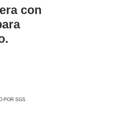
era con
para
o.
DO POR SGS