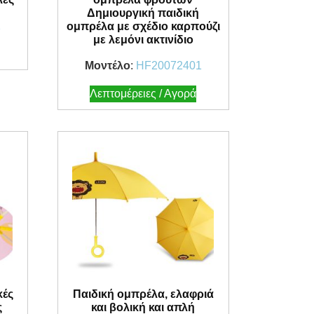
Δημιουργική παιδική
1
ομπρέλα με σχέδιο καρπούζι
με λεμόνι ακτινίδιο
Μοντέλο
:
HF20072401
Λεπτομέρειες / Αγορά
κές
Παιδική ομπρέλα, ελαφριά
ς
και βολική και απλή