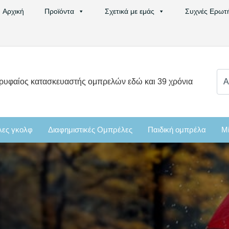
Αρχική
Προϊόντα
Σχετικά με εμάς
Συχνές Ερωτ
Ψά
ρυφαίος κατασκευαστής ομπρελών εδώ και 39 χρόνια
για
ες γκολφ
Διαφημιστικές Ομπρέλες
Παιδική ομπρέλα
Μί