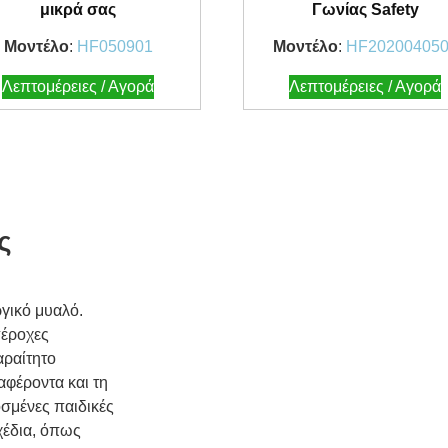
μικρά σας
Γωνίας Safety
Μοντέλο
:
HF050901
Μοντέλο
:
HF20200405
Λεπτομέρειες / Αγορά
Λεπτομέρειες / Αγορά
ς
ργικό μυαλό.
πέροχες
αραίτητο
αφέροντα και τη
σμένες παιδικές
χέδια, όπως