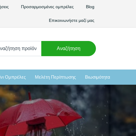
ήσεις
Προσαρμοσμένες ομπρέλες
Blog
Επικοινωνήστε μαζί μας
χνω
Αναζήτηση
:
νι Ομπρέλες
Μελέτη Περίπτωσης
Βιωσιμότητα