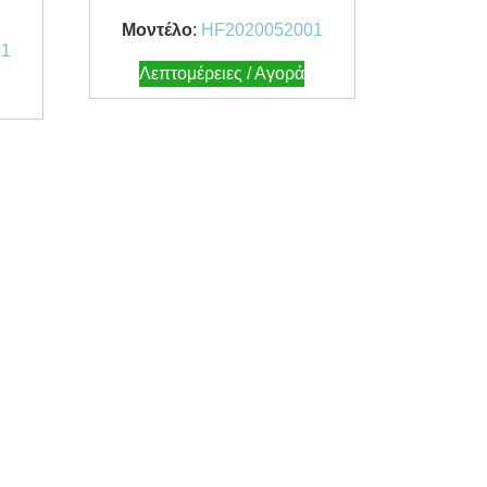
Μοντέλο
:
HF2020052001
01
Λεπτομέρειες / Αγορά