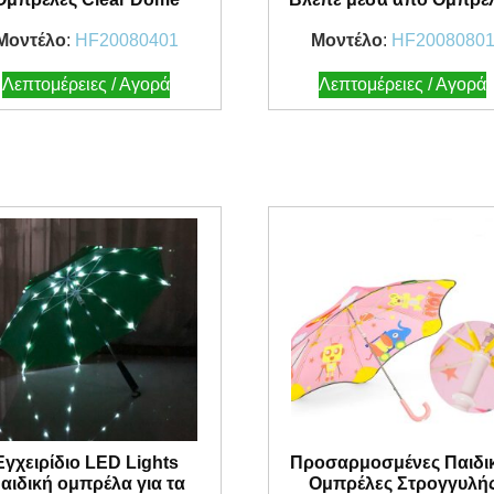
Μοντέλο
:
HF20080401
Μοντέλο
:
HF2008080
Λεπτομέρειες / Αγορά
Λεπτομέρειες / Αγορά
Εγχειρίδιο LED Lights
Προσαρμοσμένες Παιδι
αιδική ομπρέλα για τα
Ομπρέλες Στρογγυλή