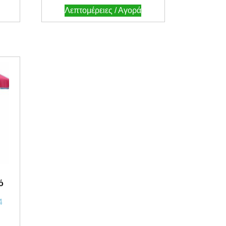
Λεπτομέρειες / Αγορά
ό
4