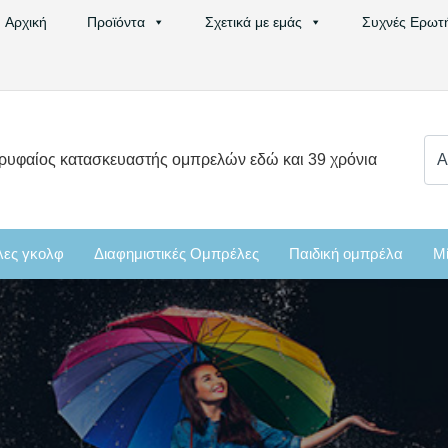
Αρχική
Προϊόντα
Σχετικά με εμάς
Συχνές Ερωτ
Ψά
ρυφαίος κατασκευαστής ομπρελών εδώ και 39 χρόνια
για
ες γκολφ
Διαφημιστικές Ομπρέλες
Παιδική ομπρέλα
Μί