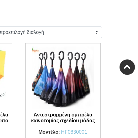
ρέλα
Αντεστραμμένη ομπρέλα
τυπο
καινοτομίας σχεδίου μόδας
Μοντέλο
:
HF0830001