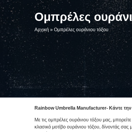
Ομπρέλες ουράνι
Αρχική
»
Ομπρέλες ουράνιου τόξου
Rainbow Umbrella Manufacturer- Κάντε την
Με τις ομπρέλες ουράνιου τόξου μας, μπορείτε
κλασικό μοτίβο ουράνιου τόξου, δίνοντάς σας 