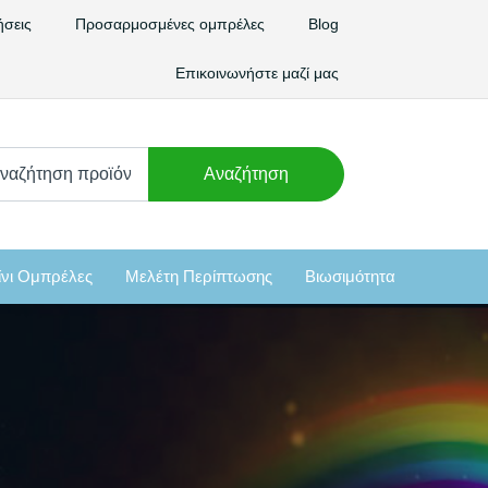
ήσεις
Προσαρμοσμένες ομπρέλες
Blog
Επικοινωνήστε μαζί μας
χνω
Αναζήτηση
:
νι Ομπρέλες
Μελέτη Περίπτωσης
Βιωσιμότητα