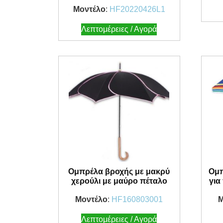
Μοντέλο
:
HF20220426L1
Λεπτομέρειες / Αγορά
Ομπρέλα βροχής με μακρύ
Ομπ
χερούλι με μαύρο πέταλο
για
Μοντέλο
:
HF160803001
Μ
Λεπτομέρειες / Αγορά