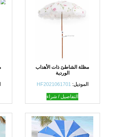
مظلة الشاطئ ذات الأهداب
م
الوردية
الموديل
:
HF2021061701
ا
التفاصيل / شراء