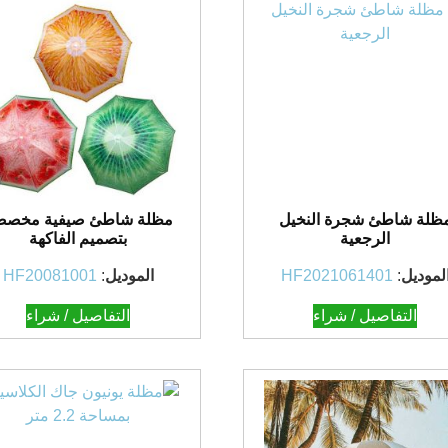
ظلة شاطئ شجرة النخيل
مظلة شاطئ صيفية مخصص
الرجعية
بتصميم الفاكهة
لموديل
:
HF2021061401
الموديل
:
HF20081001
التفاصيل / شراء
التفاصيل / شراء