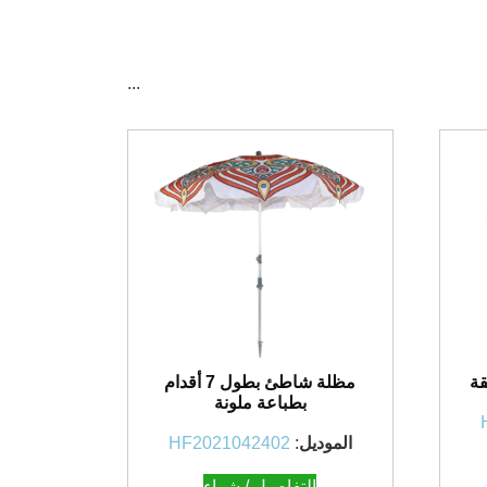
...
قة
مظلة شاطئ بطول 7 أقدام
بطباعة ملونة
الموديل
:
HF2021042402
التفاصيل / شراء