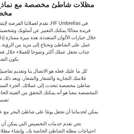
مظلات شاطئ مخصصة مع نماذج
مخصص
في HF Umbrellas، نقدم لعملائنا الفر
فريدة مجانًا! يمكنك التعبير عن أسلوبك وشخصي
خلال خيارات الألوان المتعددة. هذه ميزة ممتازة إذ
عمل على الشاطئ وتحتاج إلى مزيد من الرؤية.
جذاب تجعل عملك أكثر وضوحا للعملاء خلال ف
يكون الشا
كل ما عليك فعله هو الاتصال بنا وتقديم تفاص
علامتك التجارية والشعار والشعار، وبعد ذلك
شاطئ مخصصة تتحدث إلى عملائك. الجزء الممت
المخصصة معنا هو أنه يمكنك التحقق من العينة الخا
تصني
يمكن لخدماتنا أن تجعل يومًا على شاطئ البحر مع عائ
نحن نقدم خدمات التخصيص التي يمكن أن تجع
احتياجات مظلة الشاطئ الخاصة بك، وإنشاء مظلات 