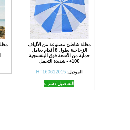
مظلة شاطئ مصنوعة من الألياف
مظلة
الزجاجية بطول 8 أقدام بعامل
ا
حماية من الأشعة فوق البنفسجية
100+ - شديدة التحمل
الموديل
:
HF160612015
التفاصيل / شراء