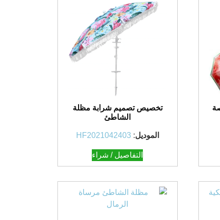
ة
تخصيص تصميم شرابة مظلة
الشاطئ
الموديل
:
HF2021042403
التفاصيل / شراء