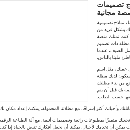
 تصميمات
ة مجانية
صة لإنشاء نماذج تصميمية
تك بشكل فريد من
ا كنت تمتلك منصة
 مظلة ذات تصميم
صل الصيف، عندما
طئ مليئا بالناس.
يل عملك، مثل اسم
 سيكون لديك مظلة
ع من بناء مظلتك
صة بك قبل أن يتم
عها حسب الطلب.
لتك وأحبائك أكثر إشراقًا. مع مظلاتنا المحمولة، يمكنك إعداد مكان لك
لك متميزًا بمطبوعات رائعة وتصميمات أنيقة. مع آلة الطباعة الرقمي
يمكن أن تخدمك لأجيال. يمكننا أن نجعل أفكارك تنبض بالحياة إذا كن