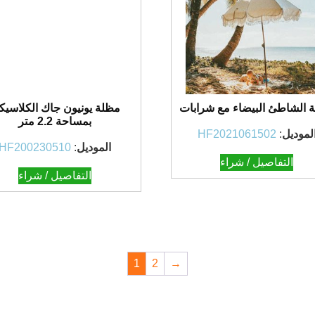
 الشاطئ البيضاء مع شرابات
مظلة يونيون جاك الكلاسيك
بمساحة 2.2 متر
لموديل
:
HF2021061502
الموديل
:
HF200230510
التفاصيل / شراء
التفاصيل / شراء
1
2
→