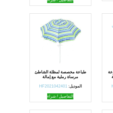
عة
طباعة مخصصة لمظلة الشاطئ
مرساة رملية مع إمالة
الموديل
:
HF2021042401
التفاصيل / شراء