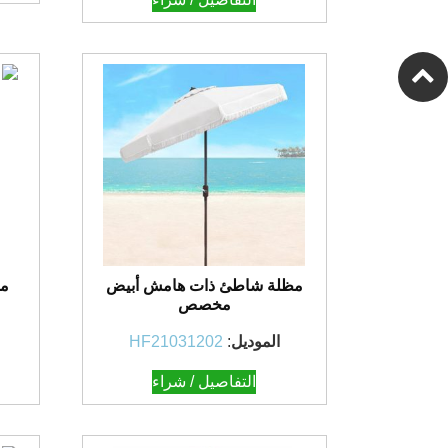
مظلة شاطئ ذات هامش أبيض
مظ
مخصص
الموديل
:
HF21031202
التفاصيل / شراء