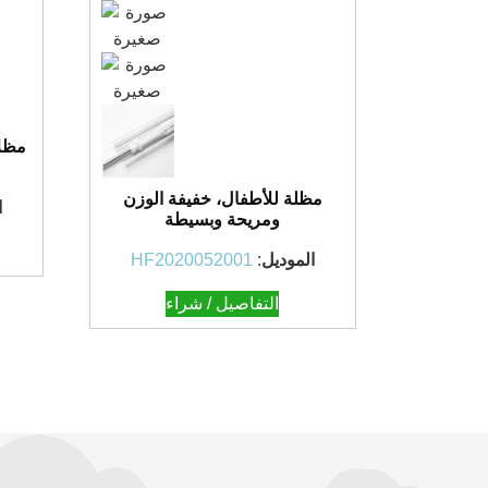
مظلا
مظلة للأطفال، خفيفة الوزن
ا
ومريحة وبسيطة
الموديل
:
HF2020052001
التفاصيل / شراء