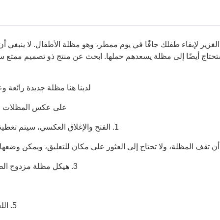
غزير لإبقاء طفلك جافًا في يوم ممطر، وهو مظلة الأطفال. لا ينبغي أ
حتاج أيضًا إلى مظلة يسعدهم حملها. ابحث عن منتج ذو تصميم ممتع سيف
لدينا هنا مظلة جديدة رائعة 
على عكس المظلات الع
1. الفتح والإغلاق العكسي، سيتم تغطية مياه الأمطار، ولن تكون مبللة داخل وخارج السيارة
3. هيكل مظلة مزدوج الطبقة، تبريد فعال، حماية من الشمس، وعزل حراري.
5. اللعب بالمظلة، لا داعي للقلق بشأن البلل حول الكتفين