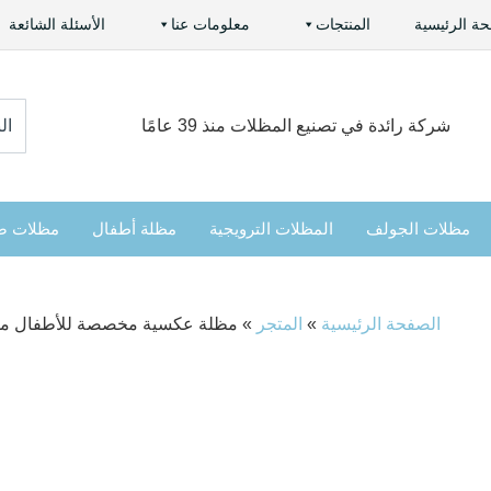
ة الرئيسية
المنتجات
معلومات عنا
الأسئلة الشائعة
:ابح
شركة رائدة في تصنيع المظلات منذ 39 عامًا
عن
مظلات الجولف
المظلات الترويجية
مظلة أطفال
مظلات ص
الصفحة الرئيسية
»
المتجر
»
مظلة عكسية مخصصة للأطفال من Hfumbrella، مظلة أطفال مقلوبة بطبقة مز