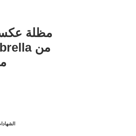
مظلة عكسي
مق
الشهادا