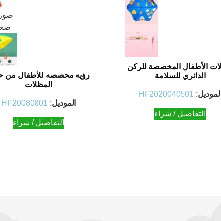
ت الأطفال المخصصة للركن
رؤية مخصصة للأطفال من خ
الدائري للسلامة
المظلات
لموديل
:
HF2020040501
الموديل
:
HF20080801
التفاصيل / شراء
التفاصيل / شراء