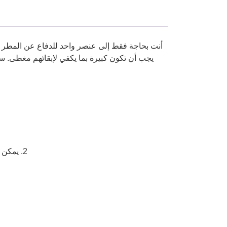
أنت بحاجة فقط إلى عنصر واحد للدفاع عن المطر ال
يجب أن تكون كبيرة بما يكفي لإبقائهم مغطى. ست
2. يمكن أن تقف المظلة، ولا تحتاج إلى العثور على مكان للتعليق، ويمكن وضعها مباشرة بجوار المقعد أيضًا ولن تنسى الحصول عليها