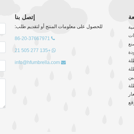
ة
إتصل بنا
للحصول على معلومات المنتج أو لتقديم طلب:
ية
ات
86-20-37667971
نع
+135 277 505 21
دة
لة
info@hfumbrella.com
لة
ين
لة
ار
قع