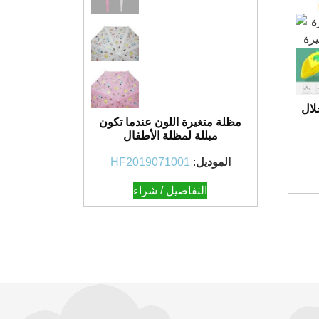
لال
مظلة متغيرة اللون عندما تكون
مبللة لمظلة الأطفال
الموديل
:
HF2019071001
التفاصيل / شراء