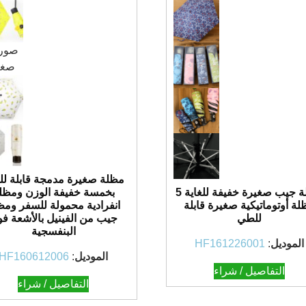
مظلة صغيرة مدمجة قابلة ل
مظلة جيب صغيرة خفيفة للغاية 5
بخمسة خفيفة الوزن ومظل
لة أوتوماتيكية صغيرة قابلة
انفرادية محمولة للسفر ومظ
للطي
جيب من الفينيل بالأشعة ف
البنفسجية
الموديل
:
HF161226001
الموديل
:
HF160612006
التفاصيل / شراء
التفاصيل / شراء