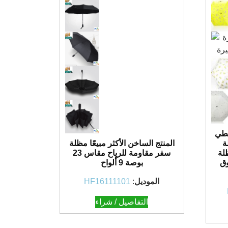
لطي
المنتج الساخن الأكثر مبيعًا مظلة
ة
سفر مقاومة للرياح مقاس 23
لة
بوصة 9 ألواح
وق
الموديل
:
HF16111101
التفاصيل / شراء