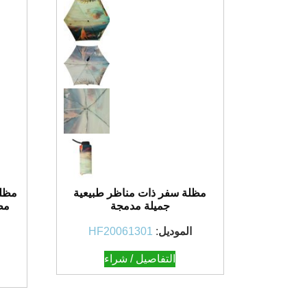
مظلة سفر ذات مناظر طبيعية
جميلة مدمجة
مظ
الموديل
:
HF20061301
التفاصيل / شراء