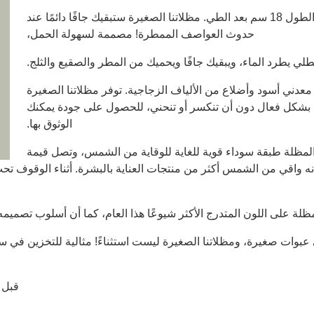
الوزن 265 جرام، الطول 18 سم بعد الطي. مظلاتنا الصغيرة ستبقيك جافًا دائمًا عند
حدوث العواصف الممطرة! مصممة لسهولة الحمل،
 يطرد الماء، ويبقيك جافًا ويحميك من المطر والصقيع والثلج.
معدني أسود وأضلاع من الألياف الزجاجية. توفر مظلاتنا الصغيرة
قوية بشكل فعال دون أن تنكسر أو تنحني، للحصول على جودة يمكنك
الوثوق بها.
ظلة طبقة سوداء قوية للغاية للوقاية من الشمس، وتصل قيمة
اية من الشمس (UPF) إلى 50+، كما أنه واقي من الشمس أكثر من منتجات العناية بالبشرة. أ
لة على اللون المتدرج الأكثر شيوعًا هذا العام، كما أن أسلوب تصميمه
 عبوات صغيرة، ومظلاتنا الصغيرة ليست استثناءً! مثالية للتخزين في سي
قبل 