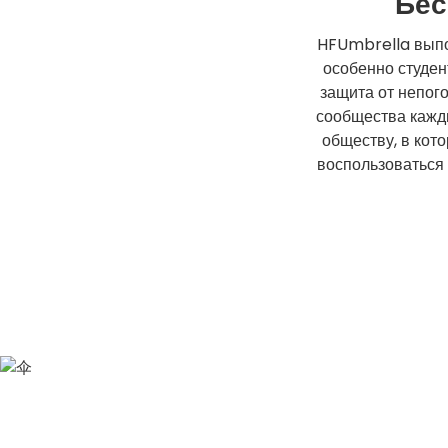
Бес
HFUmbrella выпо
особенно студен
защита от непог
сообщества кажды
обществу, в кот
воспользоваться 