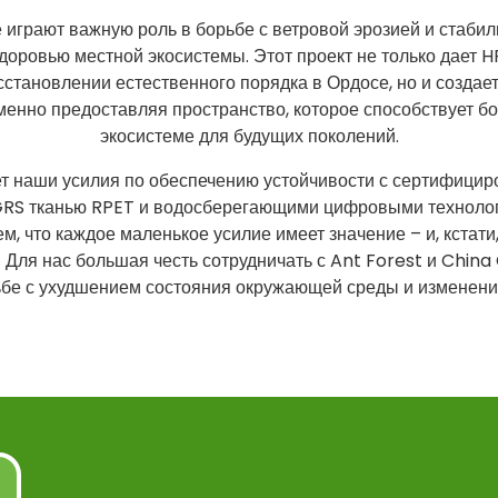
 играют важную роль в борьбе с ветровой эрозией и стабил
доровью местной экосистемы. Этот проект не только дает 
сстановлении естественного порядка в Ордосе, но и создае
менно предоставляя пространство, которое способствует бо
экосистеме для будущих поколений.
т наши усилия по обеспечению устойчивости с сертифицир
RS тканью RPET и водосберегающими цифровыми технология
, что каждое маленькое усилие имеет значение – и, кстати
! Для нас большая честь сотрудничать с Ant Forest и Chin
ьбе с ухудшением состояния окружающей среды и изменение