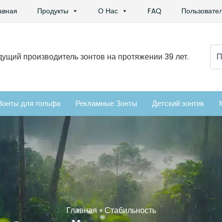
авная
Продукты
О Нас
FAQ
Пользовател
Иск
ущий производитель зонтов на протяжении 39 лет.
Зонты для гольфа
Рекламные Зонты
Детский зонтик
Главная
»
Стабильность