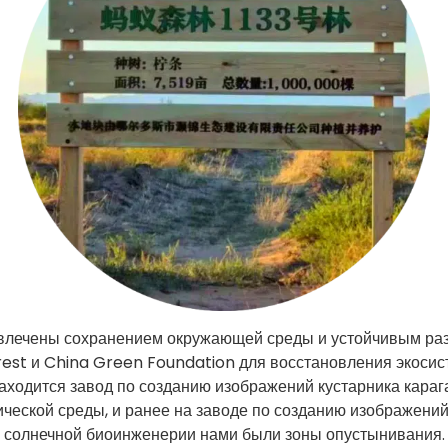
влечены сохранением окружающей среды и устойчивым раз
est и China Green Foundation для восстановления экосист
находится завод по созданию изображений кустарника караг
ической среды, и ранее на заводе по созданию изображен
солнечной биоинженерии нами были зоны опустынивания.