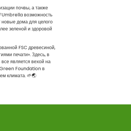
изации почвы, а также
HFUmbrella возможность
т новые дома для целого
лее зеленой и здоровой
ованной FSC древесиной,
ми печати». Здесь, в
, все является вехой на
a Green Foundation в
м климата. 🌱🌏