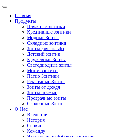
Главная
Продукты
Пляжные зонтики
Креативные зонтики
Модные Зонты
Складные зонтики
Зонты для гольфа
Детский зонтик
Кружевные Зонты
Светодиодные зонты
Мини зонтики
Патио Зонтики
Рекламные Зонты
Зонты от дождя
Зонты прямые
Прозрачные зонты
Свадебные Зонты
О Нас
Введение
История
Cервис
Команду
Экскурсия по фабрике зонтиков