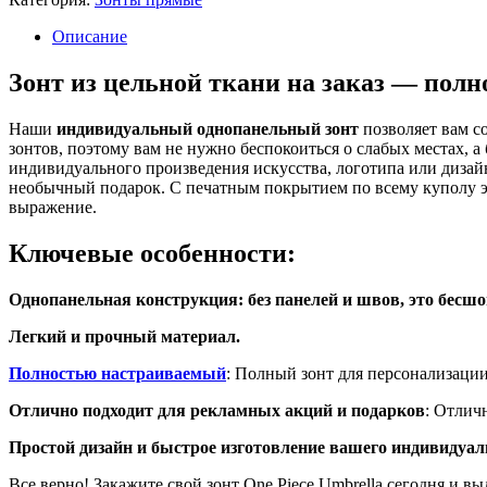
Описание
Зонт из цельной ткани на заказ — пол
Наши
индивидуальный однопанельный зонт
позволяет вам с
зонтов, поэтому вам не нужно беспокоиться о слабых местах, 
индивидуального произведения искусства, логотипа или дизай
необычный подарок. С печатным покрытием по всему куполу э
выражение.
Ключевые особенности:
Однопанельная конструкция: без панелей и швов, это бесш
Легкий и прочный материал.
Полностью настраиваемый
: Полный зонт для персонализаци
Отлично подходит для рекламных акций и подарков
: Отлич
Простой дизайн и быстрое изготовление вашего индивидуал
Все верно! Закажите свой зонт One Piece Umbrella сегодня и в