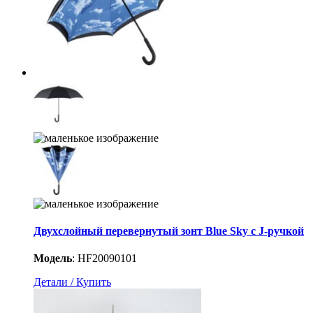
Двухслойный перевернутый зонт Blue Sky с J-ручкой
Модель
:
HF20090101
Детали / Купить