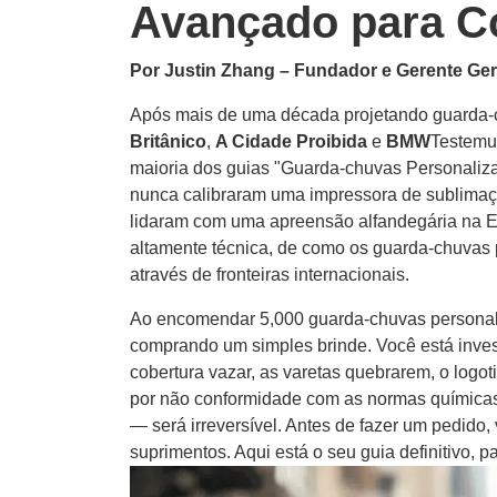
Avançado para C
Por Justin Zhang – Fundador e Gerente Ger
Após mais de uma década projetando guarda-
Britânico
,
A Cidade Proibida
e
BMW
Testemu
maioria dos guias "Guarda-chuvas Personaliza
nunca calibraram uma impressora de sublimaç
lidaram com uma apreensão alfandegária na Eu
altamente técnica, de como os guarda-chuvas 
através de fronteiras internacionais.
Ao encomendar 5,000 guarda-chuvas personal
comprando um simples brinde. Você está inves
cobertura vazar, as varetas quebrarem, o logo
por não conformidade com as normas químicas
— será irreversível. Antes de fazer um pedido
suprimentos. Aqui está o seu guia definitivo, p