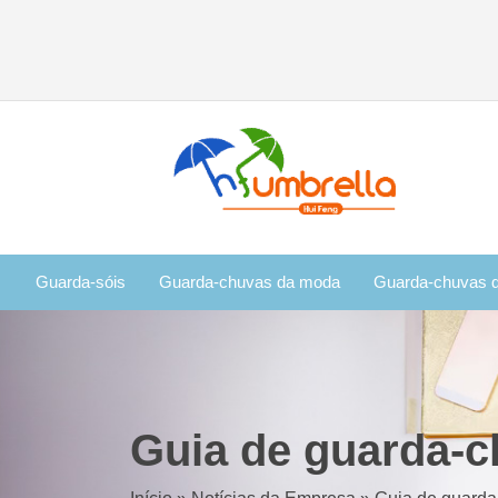
Guarda-sóis
Guarda-chuvas da moda
Guarda-chuvas d
Guia de guarda-c