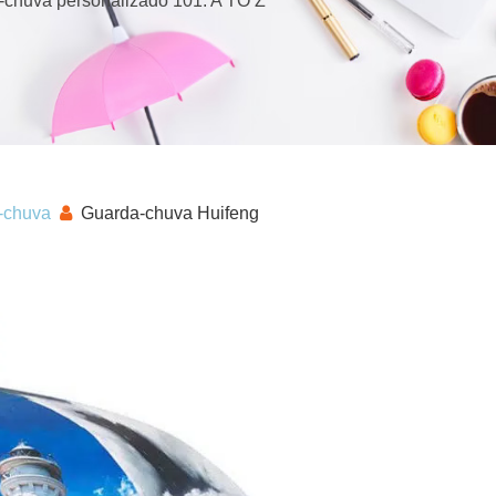
-chuva personalizado 101: A TO Z
-chuva
Guarda-chuva Huifeng