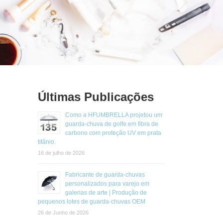
Últimas Publicações
Como a HFUMBRELLA projetou um
guarda-chuva de golfe em fibra de
carbono com proteção UV em prata
titânio.
16 de julho de 2026
Fabricante de guarda-chuvas
personalizados para varejo em
galerias de arte | Produção de
pequenos lotes de guarda-chuvas OEM
26 de Junho de 2026