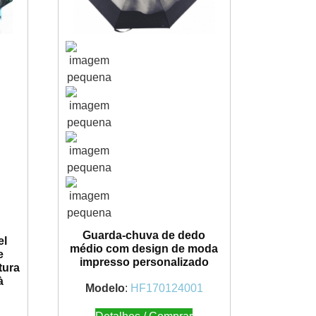
Guarda-chuva de dedo
el
médio com design de moda
e
impresso personalizado
tura
à
Modelo
:
HF170124001