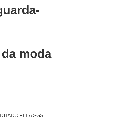
 guarda-
l da moda
AUDITADO PELA SGS