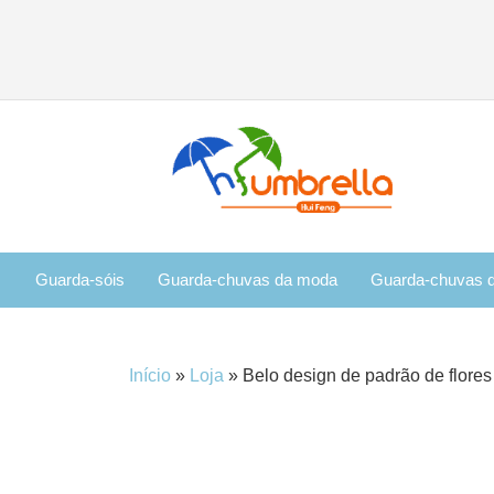
Guarda-sóis
Guarda-chuvas da moda
Guarda-chuvas d
Início
»
Loja
»
Belo design de padrão de flore