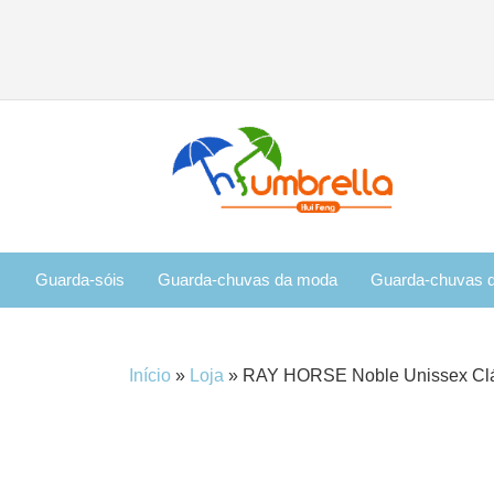
Guarda-sóis
Guarda-chuvas da moda
Guarda-chuvas d
Início
»
Loja
»
RAY HORSE Noble Unissex Cláss