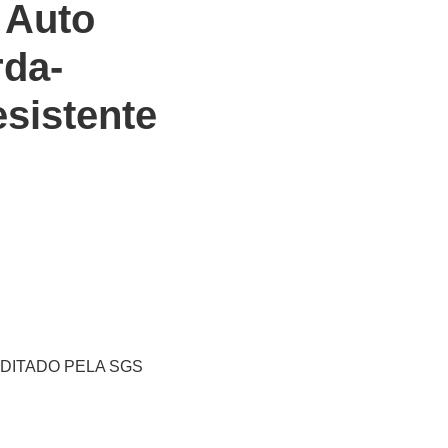
 Auto
da-
esistente
AUDITADO PELA SGS