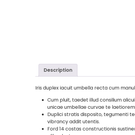
Description
Iris duplex iacuit umbella recta cum manu
Cum pluit, taedet illud consilium al
unicae umbellae curvae te laetiorem 
Duplici stratis disposito, tegumenti 
vibrancy addit utentis.
Ford 14 costas constructionis sustine