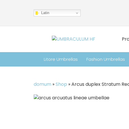
Latin
Pr
Litore Umbrellas
Fashion Umbrellas
domum
»
Shop
»
Arcus duplex Stratum Re