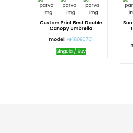
Custom Print Best Double
Sum
Canopy Umbrella
T
model
:
HF18090701
Singula / Buy