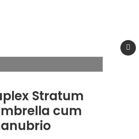
uplex Stratum
Umbrella cum
manubrio