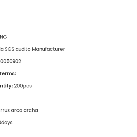
ENG
a SGS audito Manufacturer
0050902
Terms:
tity:
200pcs
rrus arca archa
0days