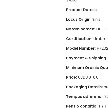
$
4.00
Product Details
Locus Origin:
Sinis
Notam nomen:
HUI F
Certification:
Umbrell
Model Number:
HF202
Payment & Shipping 
Minimum Ordinis Quan
Price:
USD3.0-8.0
Packaging Details:
cu
Tempus adferendi:
3
Pensio conditio:
T / T