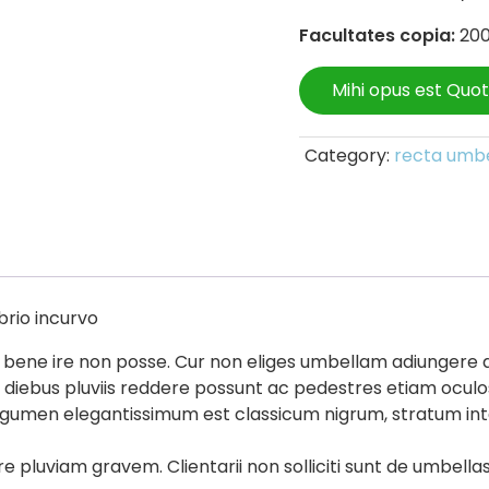
Facultates copia:
20
Mihi opus est Quot
Category:
recta umbe
brio incurvo
icui bene ire non posse. Cur non eliges umbellam adiunger
diebus pluviis reddere possunt ac pedestres etiam oculos
tegumen elegantissimum est classicum nigrum, stratum inter
re pluviam gravem. Clientarii non solliciti sunt de umbel