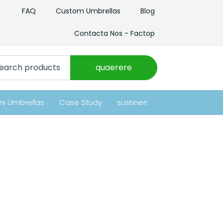
FAQ
Custom Umbrellas
Blog
Contacta Nos - Factop
aerere:
quaerere
ni Umbrellas
Case Study
sustineri