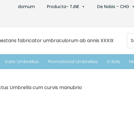
domum
Producta- TJNE
De Nobis - CHG
Qu
aestans fabricator umbraculorum ab annis XXXIX
Satis Umbrellas
Promotional Umbrellas
O Kids
Mi
ctus Umbrella cum curvis manubrio