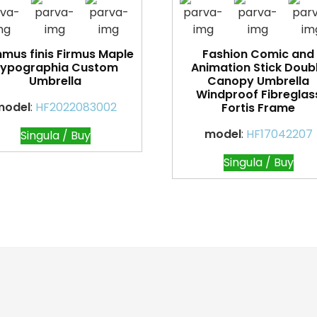
mus finis Firmus Maple
Fashion Comic and
ypographia Custom
Animation Stick Doub
Umbrella
Canopy Umbrella
Windproof Fibreglas
model
:
HF2022083002
Fortis Frame
model
:
HF17042207
Singula / Buy
Singula / Buy