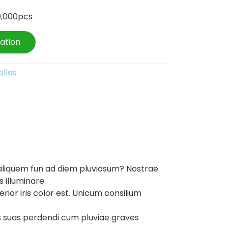
0,000pcs
ation
llas
e aliquem fun ad diem pluviosum? Nostrae
 illuminare.
ior iris color est. Unicum consilium
las suas perdendi cum pluviae graves