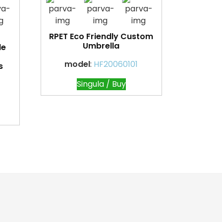
RPET Eco Friendly Custom
Umbrella
le
model
:
HF20060101
s
Singula / Buy