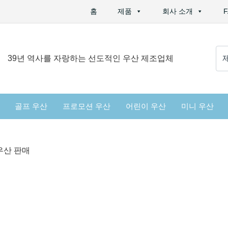
홈
제품
회사 소개
검
39년 역사를 자랑하는 선도적인 우산 제조업체
색
:
골프 우산
프로모션 우산
어린이 우산
미니 우산
우산 판매