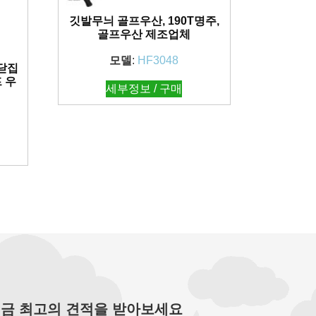
깃발무늬 골프우산, 190T명주,
골프우산 제조업체
모델
:
HF3048
 닫집
 우
세부정보 / 구매
금 최고의 견적을 받아보세요