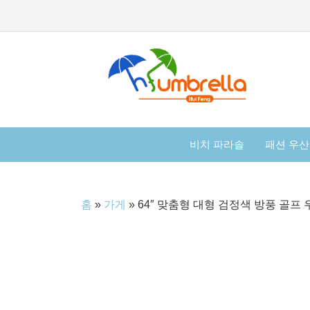
비치 파라솔
패션 우산
홈
»
가게
»
64″ 맞춤형 대형 검정색 방풍 골프 