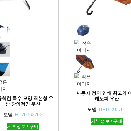
사용자 정의 인쇄 최고의 
규칙한 특수 모양 직선형 우
캐노피 우산
산 창의적인 우산
모델
:
HF18090701
모델
:
HF20062702
세부정보 / 구매
세부정보 / 구매