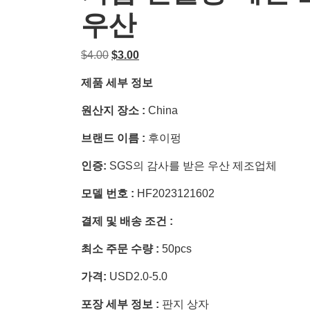
우산
원
현
$
4.00
$
3.00
래
재
제품 세부 정보
가
가
격
격:
원산지 장소 :
China
은
$3.00.
$4.00
브랜드 이름 :
후이펑
였
인증:
SGS의 감사를 받은 우산 제조업체
습
니
모델 번호 :
HF2023121602
다.
결제 및 배송 조건 :
최소 주문 수량 :
50pcs
가격:
USD2.0-5.0
포장 세부 정보 :
판지 상자