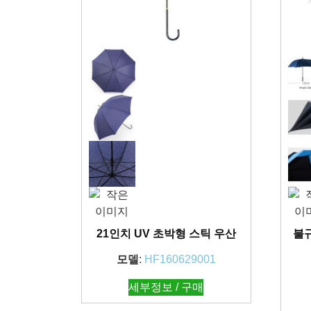
21인치 UV 초박형 스틱 우산
불
모델
:
HF160629001
세부정보 / 구매