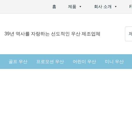
홈
제품
회사 소개
검
39년 역사를 자랑하는 선도적인 우산 제조업체
색
:
골프 우산
프로모션 우산
어린이 우산
미니 우산