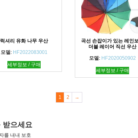
럭셔리 유화 나무 우산
곡선 손잡이가 있는 레인
더블 레이어 직선 우산
모델
:
HF2022083001
모델
:
HF2020050902
세부정보 / 구매
세부정보 / 구매
1
2
→
를 받으세요
자를 내내 보호