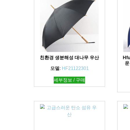
친환경 생분해성 대나무 우산
Hf
운
모델
:
HF21122301
세부정보 / 구매