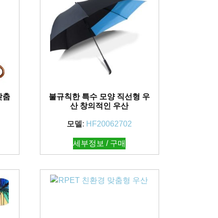
맞춤
불규칙한 특수 모양 직선형 우
산 창의적인 우산
모델
:
HF20062702
세부정보 / 구매