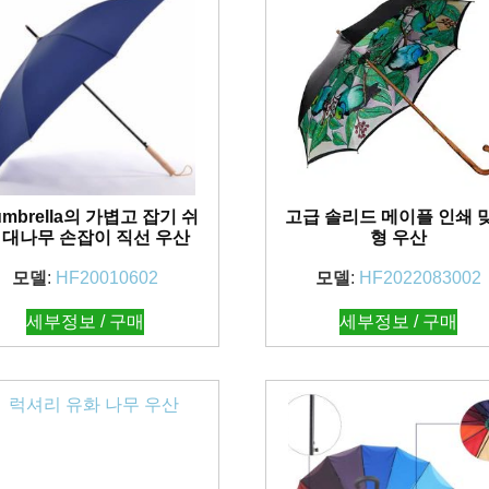
umbrella의 가볍고 잡기 쉬
고급 솔리드 메이플 인쇄 
 대나무 손잡이 직선 우산
형 우산
모델
:
HF20010602
모델
:
HF2022083002
세부정보 / 구매
세부정보 / 구매