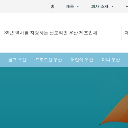
홈
제품
회사 소개
검
39년 역사를 자랑하는 선도적인 우산 제조업체
색
:
골프 우산
프로모션 우산
어린이 우산
미니 우산