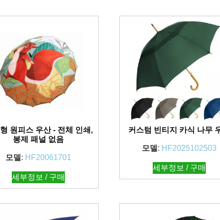
형 원피스 우산 - 전체 인쇄,
커스텀 빈티지 카식 나무 
봉제 패널 없음
모델
:
HF2025102503
모델
:
HF20061701
세부정보 / 구매
세부정보 / 구매