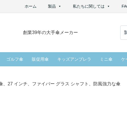
ホーム
製品
私たちに関しては
FA
検
創業39年の大手傘メーカー
索
す
る
ゴルフ傘
販促用傘
キッズアンブレラ
ミニ傘
ケ
傘、27 インチ、ファイバー グラス シャフト、防風強力な傘