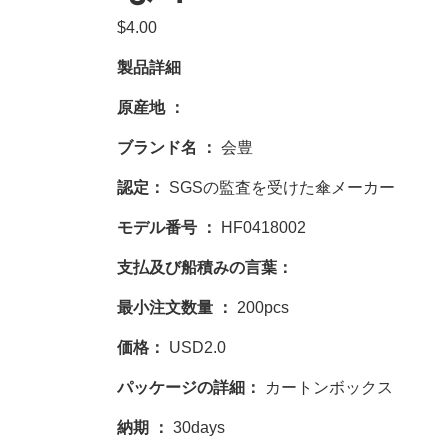
$
4.00
製品詳細
原産地 ：
ブランド名 ：
会豊
認定：
SGSの監査を受けた傘メーカー
モデル番号 ：
HF0418002
支払及び船積みの言葉：
最小注文数量 ：
200pcs
価格：
USD2.0
パッケージの詳細：
カートンボックス
納期 ：
30days