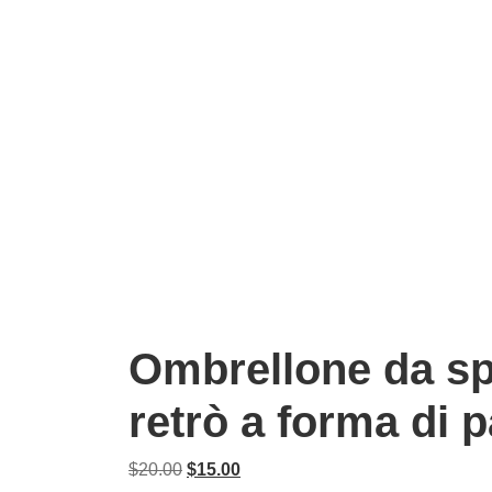
Ombrellone da sp
retrò a forma di 
Il
Il
$
20.00
$
15.00