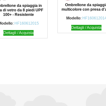
Ombrellone da spiaggi
brellone da spiaggia in
multicolore con presa d'
ra di vetro da 8 piedi UPF
100+ - Resistente
Modello
:
HF16061201
Modello
:
HF160612015
Dettagli / Acquista
Dettagli / Acquista