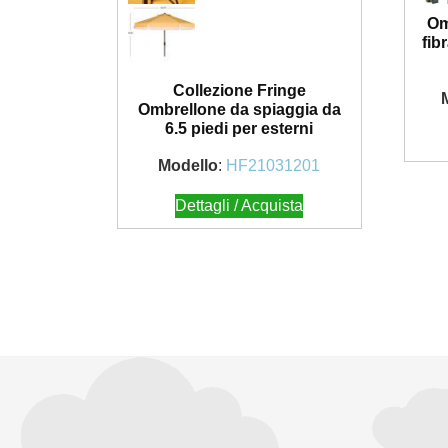
Om
fib
Collezione Fringe
Ombrellone da spiaggia da
6.5 ​​piedi per esterni
Modello
:
HF21031201
Dettagli / Acquista