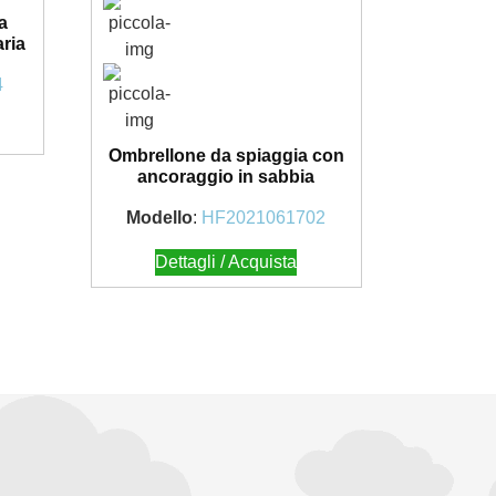
a
aria
4
Ombrellone da spiaggia con
ancoraggio in sabbia
Modello
:
HF2021061702
Dettagli / Acquista