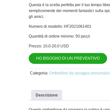
prezzo
prezzo
Questa è la scelta perfetta per il tuo tempo libe
originale
attuale
semplicemente dei momenti fantastici sulla spi
era:
è:
gli amici.
$
$
20.00.
15.00.
Numero di modello: HF2021061401
Quantità di ordine minimo: 50 pezzi
Prezzo: 10.0-20.0 USD
HO BISOGNO DI UN PREVENTIVO
Categoria:
Ombrelloni da spiaggia personalizz
Descrizione
Questo ombrellone da spiaggia in palma è uno dei 