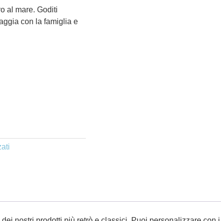
ro al mare. Goditi
aggia con la famiglia e
ati
nostri prodotti più retrò e classici. Puoi personalizzare con i tu