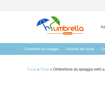
Az
Ombrelloni da spiaggia
Ombrelli alla moda
Om
Casa
»
Shop
»
Ombrellone da spiaggia retrò a