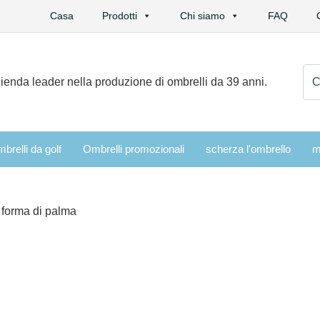
Casa
Prodotti
Chi siamo
FAQ
Cer
ienda leader nella produzione di ombrelli da 39 anni.
brelli da golf
Ombrelli promozionali
scherza l'ombrello
m
 forma di palma