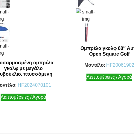
Ομπρέλα γκολφ 60″ Au
Open Square Golf
οσαρμοσμένη ομπρέλα
Μοντέλο
:
HF2006190
γκολφ με μεγάλο
υβούκλιο, πτυσσόμενη
Λεπτομέρειες / Αγορά
οντέλο
:
HF2024070101
Λεπτομέρειες / Αγορά