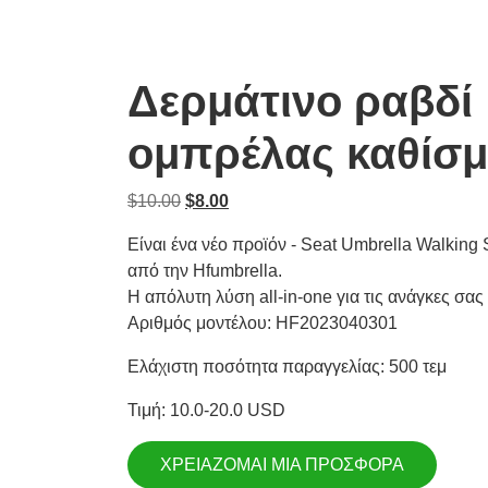
Δερμάτινο ραβδί
ομπρέλας καθίσμ
Η
Η
$
10.00
$
8.00
αρχική
τρέχουσα
Είναι ένα νέο προϊόν - Seat Umbrella Walking
τιμή
τιμή
από την Hfumbrella.
ήταν:
είναι:
Η απόλυτη λύση all-in-one για τις ανάγκες σα
10.00
8.00
Αριθμός μοντέλου: HF2023040301
$.
$.
Ελάχιστη ποσότητα παραγγελίας: 500 τεμ
Τιμή: 10.0-20.0 USD
ΧΡΕΙΑΖΟΜΑΙ ΜΙΑ ΠΡΟΣΦΟΡΑ