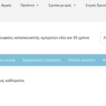
Αρχική
Προϊόντα
Σχετικά με εμάς
Συχνές Ερωτ
Ψά
ρυφαίος κατασκευαστής ομπρελών εδώ και 39 χρόνια
για
ες γκολφ
Διαφημιστικές Ομπρέλες
Παιδική ομπρέλα
Μί
λας καθίσματος