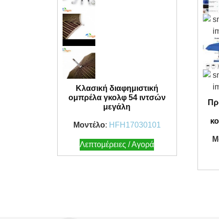
Κλασική διαφημιστική
ομπρέλα γκολφ 54 ιντσών
Πρ
μεγάλη
κο
Μοντέλο
:
HFH17030101
Μ
Λεπτομέρειες / Αγορά