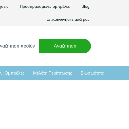
ήσεις
Προσαρμοσμένες ομπρέλες
Blog
Επικοινωνήστε μαζί μας
χνω
Αναζήτηση
:
νι Ομπρέλες
Μελέτη Περίπτωσης
Βιωσιμότητα