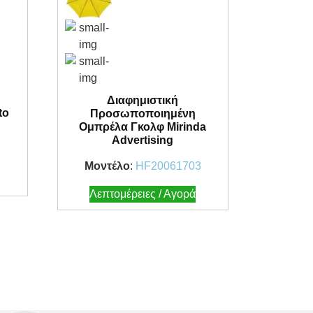
Διαφημιστική
to
Προσωποποιημένη
Ομπρέλα Γκολφ Mirinda
Advertising
2
Μοντέλο
:
HF20061703
Λεπτομέρειες / Αγορά