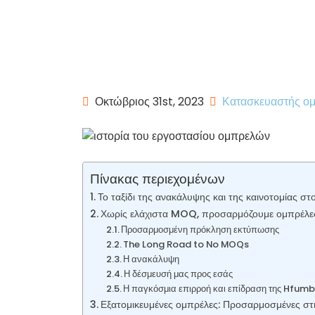
Οκτώβριος 31st, 2023
Κατασκευαστής ο
Πίνακας περιεχομένων
Το ταξίδι της ανακάλυψης και της καινοτομίας σ
Χωρίς ελάχιστα MOQ, προσαρμόζουμε ομπρέλε
Προσαρμοσμένη πρόκληση εκτύπωσης
The Long Road to No MOQs
Η ανακάλυψη
Η δέσμευσή μας προς εσάς
Η παγκόσμια επιρροή και επίδραση της Hfumb
Εξατομικευμένες ομπρέλες: Προσαρμοσμένες στ