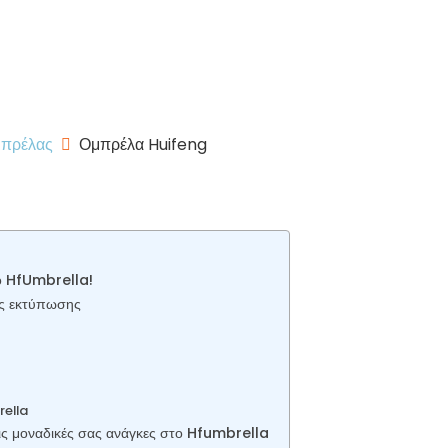
μπρέλας
Ομπρέλα Huifeng
το HfUmbrella!
ς εκτύπωσης
rella
ις μοναδικές σας ανάγκες στο Hfumbrella