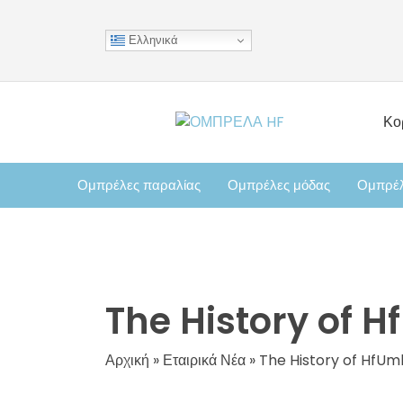
Ελληνικά
Κο
Ομπρέλες παραλίας
Ομπρέλες μόδας
Ομπρέλ
The History of H
Αρχική
»
Εταιρικά Νέα
»
The History of HfUmb