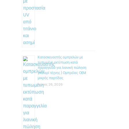
Κατασκευαστής ομπρελών με
τυπωμένη εκτύπωση κατά
παραγγελία για λιανική πώληση
γκαλερί τέχνης | Ομπρέλες OEM
μικρής παρτίδας
Ιούνιος 26, 2026