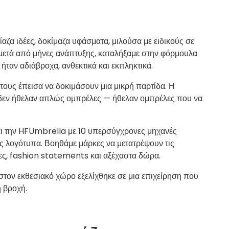
αζα ιδέες, δοκίμαζα υφάσματα, μιλούσα με ειδικούς σε
, μετά από μήνες ανάπτυξης, καταλήξαμε στην φόρμουλα
αν αδιάβροχα, ανθεκτικά και εκπληκτικά.
 τους έπεισα να δοκιμάσουν μια μικρή παρτίδα. Η
 δεν ήθελαν απλώς ομπρέλες — ήθελαν ομπρέλες που να
ι την HFUmbrella με 10 υπερσύγχρονες μηχανές
 λογότυπα. Βοηθάμε μάρκες να μετατρέψουν τις
δες, fashion statements και αξέχαστα δώρα.
 στον εκθεσιακό χώρο εξελίχθηκε σε μια επιχείρηση που
 βροχή.