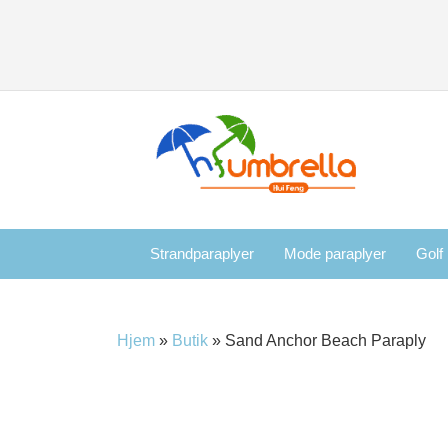
Strandparaplyer
Mode paraplyer
Golf
Hjem
»
Butik
»
Sand Anchor Beach Paraply