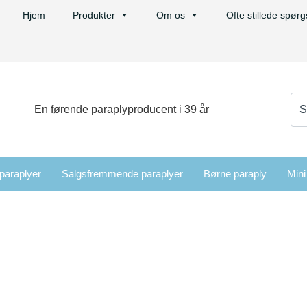
Hjem
Produkter
Om os
Ofte stillede spør
Sø
En førende paraplyproducent i 39 år
efte
 paraplyer
Salgsfremmende paraplyer
Børne paraply
Mini