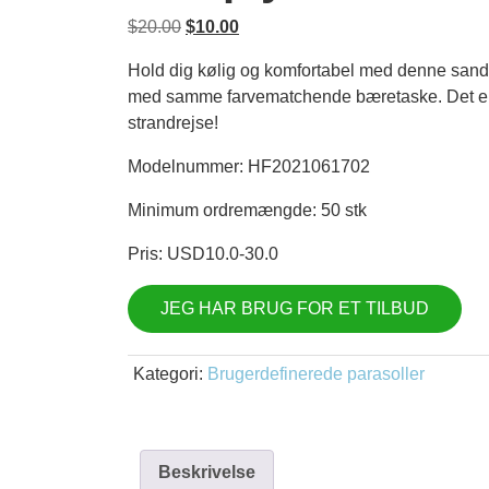
Oprindelig
Nuværende
$
20.00
$
10.00
pris
pris
Hold dig kølig og komfortabel med denne sand
var:
er:
med samme farvematchende bæretaske. Det er p
$20.00.
$10.00.
strandrejse!
Modelnummer: HF2021061702
Minimum ordremængde: 50 stk
Pris: USD10.0-30.0
JEG HAR BRUG FOR ET TILBUD
Kategori:
Brugerdefinerede parasoller
Beskrivelse