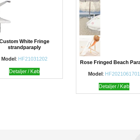
Custom White Fringe
strandparaply
Model
:
HF21031202
Rose Fringed Beach Par
Detaljer / Køb
Model
:
HF202106170
Detaljer / Køb