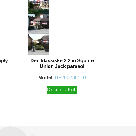
aply
Den klassiske 2.2 m Square
Union Jack parasol
1
Model
:
HF200230510
Detaljer / Køb