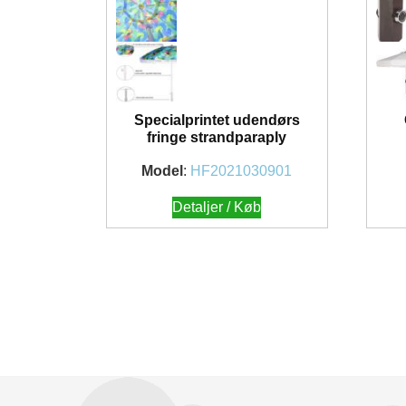
Specialprintet udendørs
fringe strandparaply
Model
:
HF2021030901
Detaljer / Køb