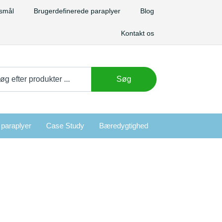
gsmål
Brugerdefinerede paraplyer
Blog
Kontakt os
ge
Søg
r:
 paraplyer
Case Study
Bæredygtighed