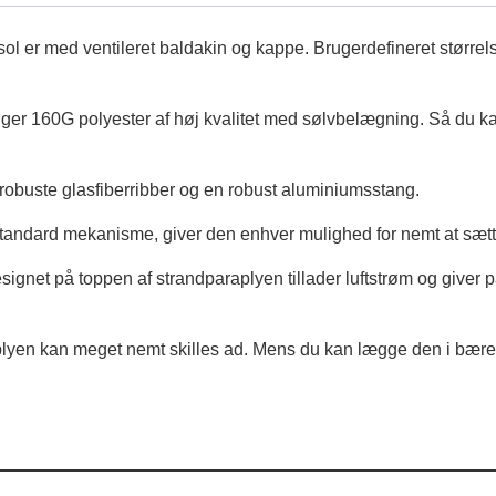
sol er med ventileret baldakin og kappe. Brugerdefineret størrel
ger 160G polyester af høj kvalitet med sølvbelægning. Så du k
robuste glasfiberribber og en robust aluminiumsstang.
tandard mekanisme, giver den enhver mulighed for nemt at sætte
esignet på toppen af ​​strandparaplyen tillader luftstrøm og giver
yen kan meget nemt skilles ad. Mens du kan lægge den i bæreta