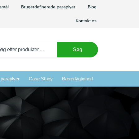
gsmål
Brugerdefinerede paraplyer
Blog
Kontakt os
ge
Søg
r:
 paraplyer
Case Study
Bæredygtighed