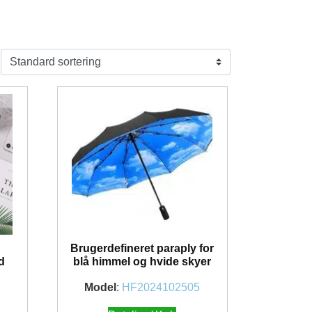
Brugerdefineret paraply for
d
blå himmel og hvide skyer
Model
:
HF2024102505
1