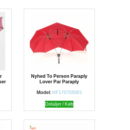
r
Nyhed To Person Paraply
ser
Lover Par Paraply
Model
:
HF170705001
Detaljer / Køb