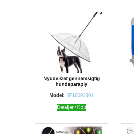
Nyudviklet gennemsigtig
hundeparaply
Model
:
HF18092801
Detaljer / Køb