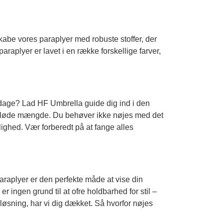
kabe vores paraplyer med robuste stoffer, der
raplyer er lavet i en række forskellige farver,
e dage? Lad HF Umbrella guide dig ind i den
 den bløde mængde. Du behøver ikke nøjes med det
ighed. Vær forberedt på at fange alles
araplyer er den perfekte måde at vise din
 ingen grund til at ofre holdbarhed for stil –
g løsning, har vi dig dækket. Så hvorfor nøjes