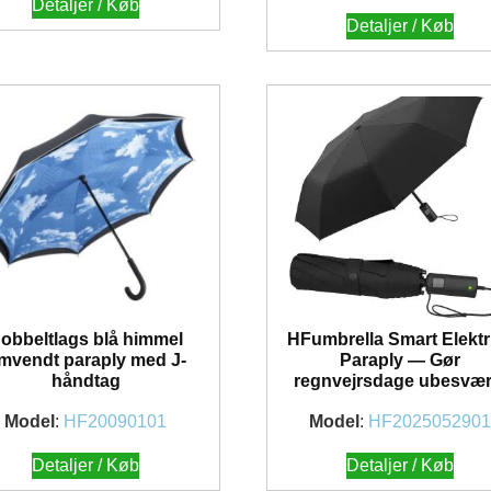
Detaljer / Køb
Detaljer / Køb
obbeltlags blå himmel
HFumbrella Smart Elektr
mvendt paraply med J-
Paraply — Gør
håndtag
regnvejrsdage ubesvær
Model
:
HF20090101
Model
:
HF202505290
Detaljer / Køb
Detaljer / Køb