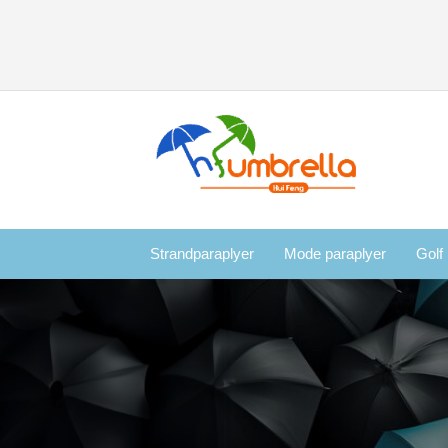
Strandparaplyer
Mode paraplyer
Golf