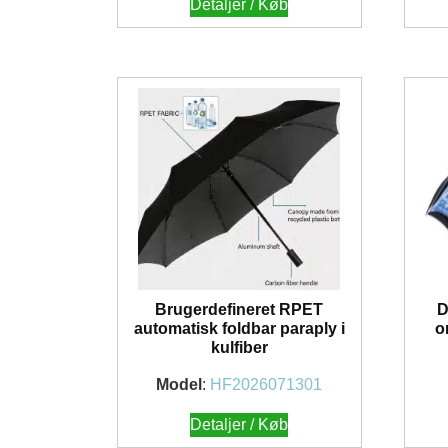
Detaljer / Køb
Brugerdefineret RPET
D
automatisk foldbar paraply i
o
kulfiber
Model
:
HF2026071301
Detaljer / Køb