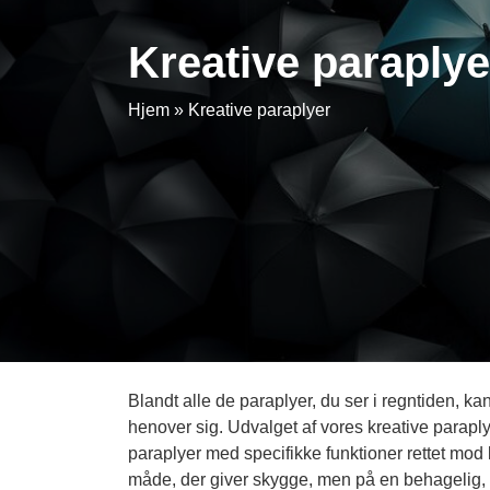
Kreative paraplye
Hjem
»
Kreative paraplyer
Blandt alle de paraplyer, du ser i regntiden, kan
henover sig. Udvalget af vores kreative parap
paraplyer med specifikke funktioner rettet mod k
måde, der giver skygge, men på en behagelig, s