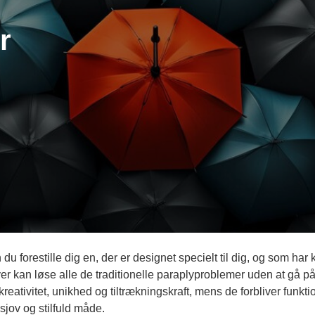
r
 du forestille dig en, der er designet specielt til dig, og som har
lyer kan løse alle de traditionelle paraplyproblemer uden at g
reativitet, unikhed og tiltrækningskraft, mens de forbliver funkti
jov og stilfuld måde.