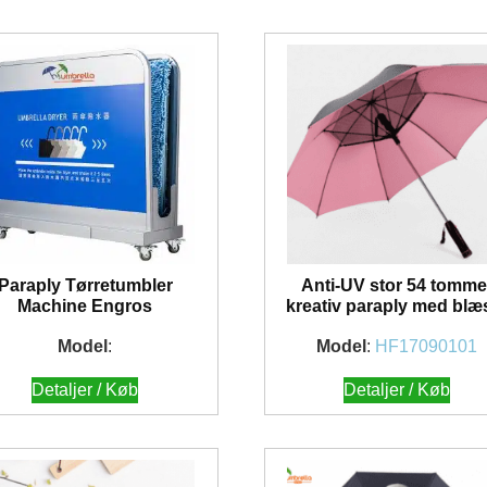
Paraply Tørretumbler
Anti-UV stor 54 tomme
Machine Engros
kreativ paraply med blæ
Model
:
Model
:
HF17090101
Detaljer / Køb
Detaljer / Køb