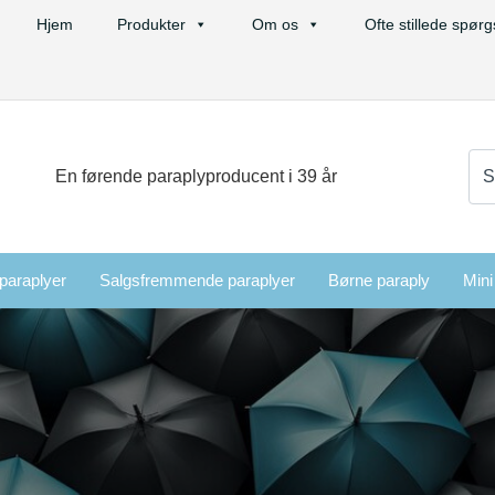
Hjem
Produkter
Om os
Ofte stillede spør
Sø
En førende paraplyproducent i 39 år
efte
 paraplyer
Salgsfremmende paraplyer
Børne paraply
Mini