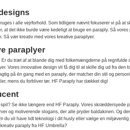
ydesigns
ges i alle vejrforhold. Som tidligere nævnt fokuserer vi på at s
t det ikke burde være kedeligt at bruge en paraply. Så vores pa
m. Så vær kreativ med vores kreative paraplyer.
ve paraplyer
er! Er du træt af at blande dig med folkemængderne på regnfuld
lyer. Vores innovative design vil få dig til at skille dig ud fra
agtig på én gang med en paraply, der matcher din stil og personl
, mens du forbliver tør. HF Paraply har dækket dig!
ucent
lde spil? Se ikke længere end HF Paraply. Vores skræddersyede p
ver og motiverende slogans, der alle pryder baldakinen. Og der er
m du vil have lidt teknologi i dit husly eller vælge en miljøvenli
 kreativ paraply fra HF Umbrella?