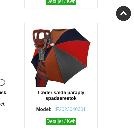
Detaljer / Køb
isk
Læder sæde paraply
spadserestok
et
Model
:
HF2023040301
1
Detaljer / Køb