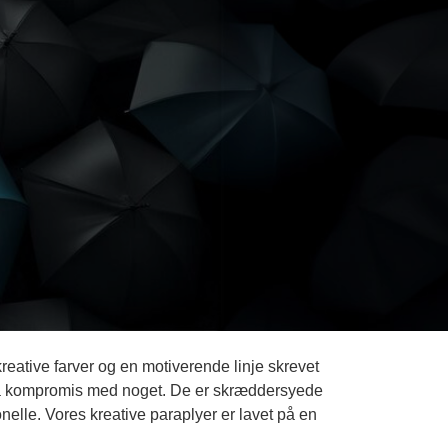
 kreative farver og en motiverende linje skrevet
å på kompromis med noget. De er skræddersyede
onelle. Vores kreative paraplyer er lavet på en