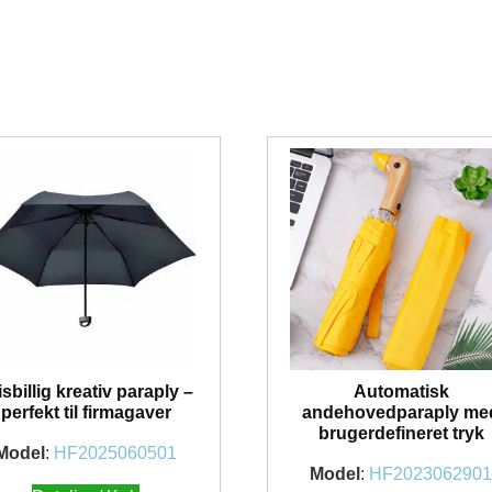
isbillig kreativ paraply –
Automatisk
perfekt til firmagaver
andehovedparaply me
brugerdefineret tryk
Model
:
HF2025060501
Model
:
HF202306290