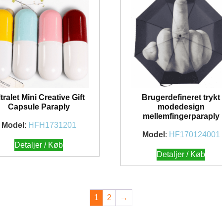
tralet Mini Creative Gift
Brugerdefineret trykt
Capsule Paraply
modedesign
mellemfingerparaply
Model
:
HFH1731201
Model
:
HF170124001
Detaljer / Køb
Detaljer / Køb
1
2
→