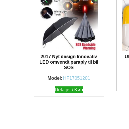
2017 Nyt design Innovativ
Ul
LED omvendt paraply til bil
SOS
Model
:
HF17051201
Detaljer / Køb