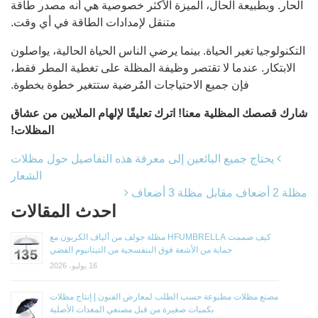
الحار. وبطبيعة الحال، الميزة الأكثر خصوصية هي أنه مصدر طاقة
متنقل لإمدادات الطاقة في أي وقت.
التكنولوجيا تغير الحياة. بينما يرضي الناس الحياة الحالية، يواصلون
الابتكار. عندما لا تقتصر وظيفة المظلة على تغطية المطر فقط،
فإن جميع الاحتياجات المُرضية ستتغير خطوة بخطوة.
شارك قصصك المظلية معنا! اترك تعليقًا لإلهام الملايين من عشاق
المظلات!
آخر الملاحة
يحتاج جميع البائعين إلى معرفة هذه التفاصيل حول مظلات
الشعار
مظلة 2 أضعاف مقابل مظلة 3 أضعاف
احدث المقالات
كيف صممت HFUMBRELLA مظلة جولف من ألياف الكربون مع
حماية من الأشعة فوق البنفسجية من التيتانيوم الفضي
16 يوليو، 2026
مصنع مظلات مطبوعة حسب الطلب لمعارض الفنون | إنتاج مظلات
بكميات صغيرة من قبل مصنعي المعدات الأصلية